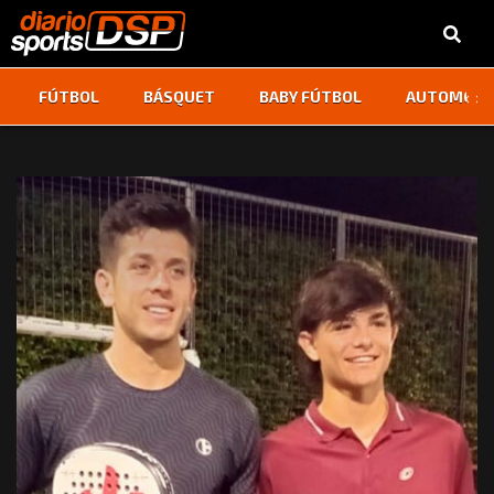
‹
›
FÚTBOL
BÁSQUET
BABY FÚTBOL
AUTOMOVI