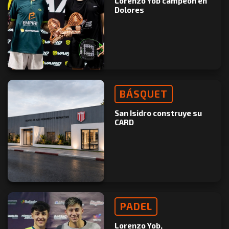
Lorenzo Yob campeón en
Dolores
BÁSQUET
San Isidro construye su
CARD
PADEL
Lorenzo Yob,