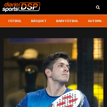
‹
›
FÚTBOL
BÁSQUET
BABY FÚTBOL
AUTOMOVI