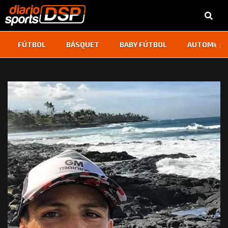
‹
›
FÚTBOL
BÁSQUET
BABY FÚTBOL
AUTOMOVI