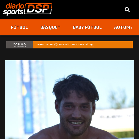
‹
›
FÚTBOL
BÁSQUET
BABY FÚTBOL
AUTOMOVI