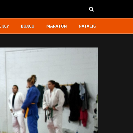
‹
›
CKEY
BOXEO
MARATÓN
NATACIÓN
OTROS