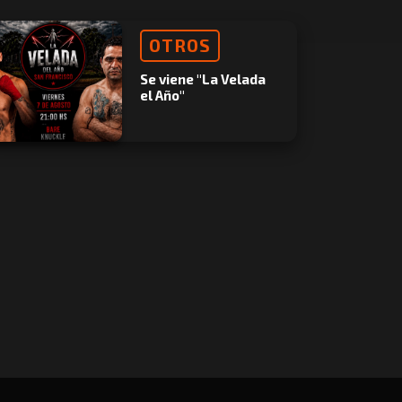
OTROS
Se viene "La Velada
el Año"