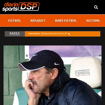
‹
›
FÚTBOL
BÁSQUET
BABY FÚTBOL
AUTOMOVI