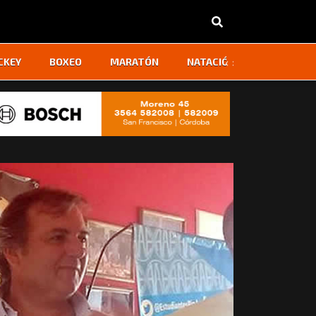
‹
›
CKEY
BOXEO
MARATÓN
NATACIÓN
OTROS