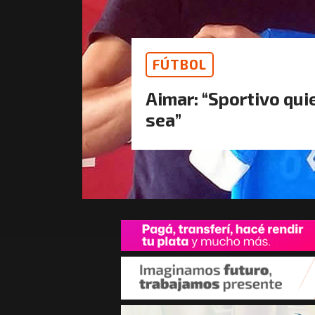
FÚTBOL
Aimar: “Sportivo quie
sea”