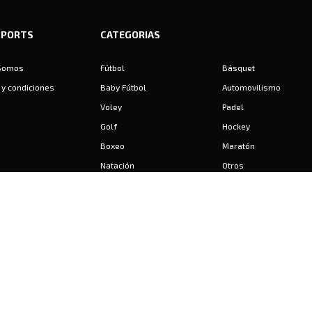
SPORTS
CATEGORIAS
Somos
Fútbol
Básquet
y condiciones
Baby Fútbol
Automovilismo
Voley
Padel
Golf
Hockey
Boxeo
Maratón
Natación
Otros
Motociclismo
Tiro
Rugby
Ajedrez
Tenis
Bochas
Gimnasia