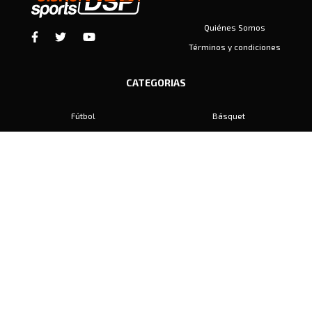
Quiénes Somos
Términos y condiciones
CATEGORIAS
Fútbol
Básquet
Baby Fútbol
Automovilismo
Voley
Padel
Golf
Hockey
Boxeo
Maratón
Natación
Otros
Motociclismo
Tiro
Rugby
Ajedrez
Tenis
Bochas
Gimnasia