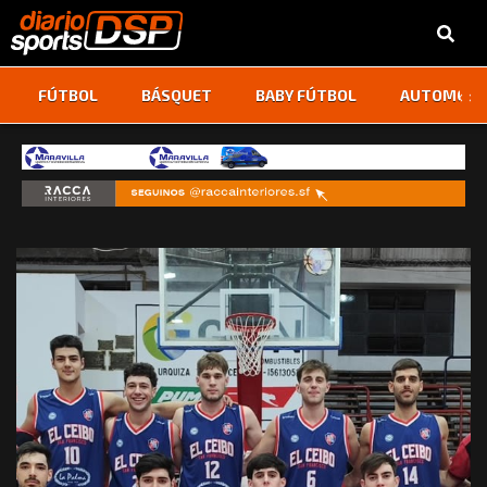
‹
›
FÚTBOL
BÁSQUET
BABY FÚTBOL
AUTOMOVI