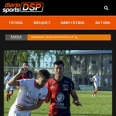
‹
›
FÚTBOL
BÁSQUET
BABY FÚTBOL
AUTOMOVI