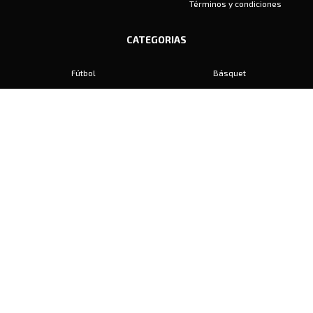
Términos y condiciones
CATEGORIAS
Fútbol
Básquet
Baby Fútbol
Automovilismo
Voley
Padel
Golf
Hockey
Boxeo
Maratón
Natación
Otros
Motociclismo
Tiro
Rugby
Ajedrez
Tenis
Bochas
Gimnasia
CONTACTO