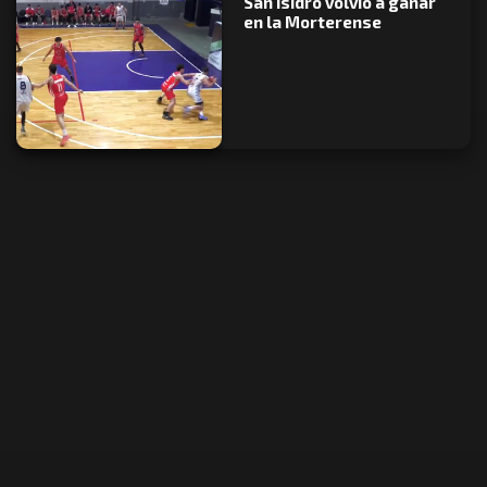
San Isidro volvió a ganar
en la Morterense