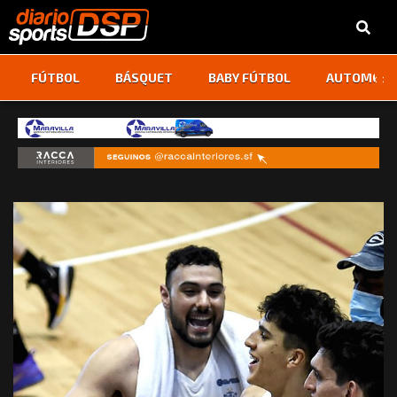
‹
›
FÚTBOL
BÁSQUET
BABY FÚTBOL
AUTOMOVI