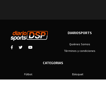
DIARIOSPORTS
Quiénes Somos
Términos y condiciones
CATEGORIAS
Fútbol
Básquet
Baby Fútbol
Automovilismo
Voley
Padel
Golf
Hockey
Boxeo
Maratón