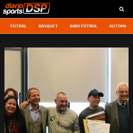
‹
›
FÚTBOL
BÁSQUET
BABY FÚTBOL
AUTOMOVI