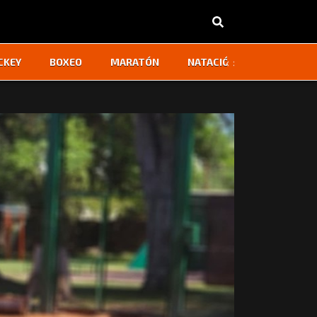
‹
›
CKEY
BOXEO
MARATÓN
NATACIÓN
OTROS