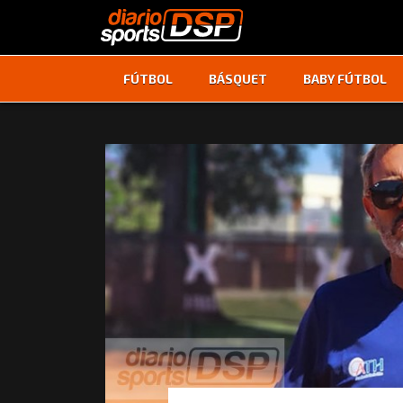
FÚTBOL
BÁSQUET
BABY FÚTBOL