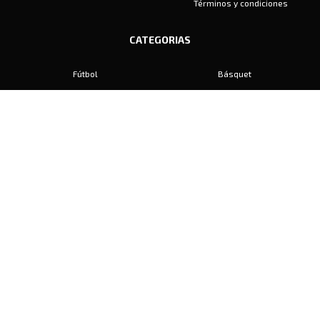
Términos y condiciones
CATEGORIAS
Fútbol
Básquet
Baby Fútbol
Automovilismo
Voley
Padel
Golf
Hockey
Boxeo
Maratón
Natación
Otros
Motociclismo
Tiro
Rugby
Ajedrez
Tenis
Bochas
Gimnasia
CONTACTO