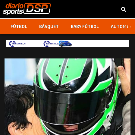
‹
›
FÚTBOL
BÁSQUET
BABY FÚTBOL
AUTOMOVI