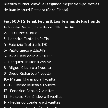
nuestra ciudad “clavó” el segundo mejor tiempo, detrás
de Juan Manuel Passera (Ford Fiesta).
Fiat 600-TS, Final, Fecha 8, Las Termas de Río Hondo:
1- Nicolás Aimar, 8 vueltas en 18m34s046
2- Luis Cifre a 0s175
3- Leandro Canteli a 0s714
4- Fabrizio Trotti a 6s170
5- Pablo Gieco a 23s349
6- Javier Melidoro a 23s687
7- Ezequiel Truller a 25s709
8- Miguel Ciaurro a 1 vuelta
9- Diego Richarte a 1 vuelta
10- Matías Marengo a 1 vuelta
11- Guillermo Muesa a 1 vuelta
12- Federico Sabá a 2 vueltas
13- Horacio Fernández a 3 vueltas
14- Federico Londero a 3 vueltas
15- Emiliano Garole (i) a 3 vueltas