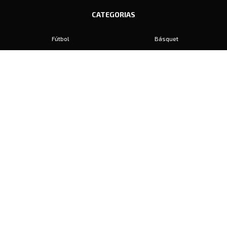
CATEGORIAS
Fútbol
Básquet
Baby Fútbol
Automovilismo
Voley
Padel
Golf
Hockey
Boxeo
Maratón
Natación
Otros
Motociclismo
Tiro
Rugby
Ajedrez
Tenis
Bochas
Gimnasia
CONTACTO
prensa@diariosports.com.ar