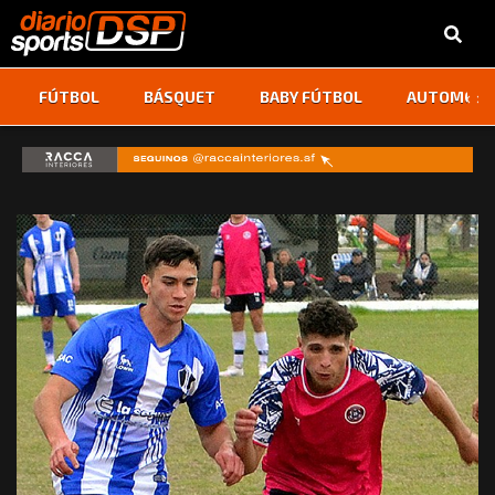
‹
›
FÚTBOL
BÁSQUET
BABY FÚTBOL
AUTOMOVI