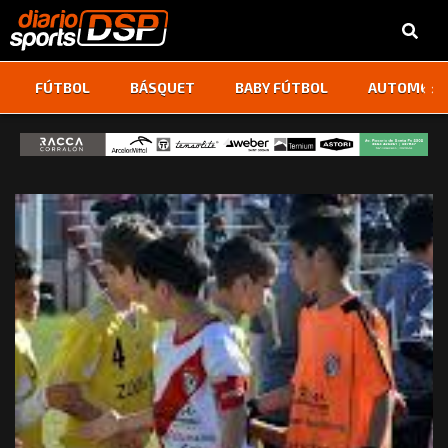
‹
›
FÚTBOL
BÁSQUET
BABY FÚTBOL
AUTOMOVI