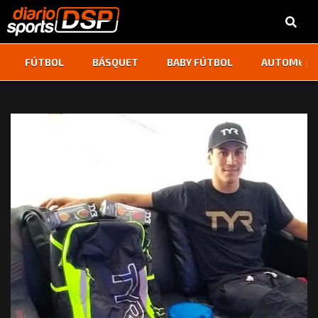
‹
›
FÚTBOL
BÁSQUET
BABY FÚTBOL
AUTOMOVI