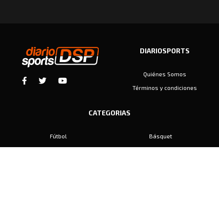
DIARIOSPORTS
Quiénes Somos
Términos y condiciones
CATEGORIAS
Fútbol
Básquet
Baby Fútbol
Automovilismo
Voley
Padel
Golf
Hockey
Boxeo
Maratón
Natación
Otros
Motociclismo
Tiro