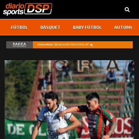
‹
›
FÚTBOL
BÁSQUET
BABY FÚTBOL
AUTOMOVI