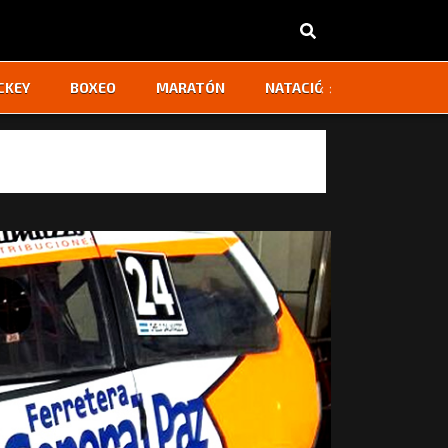
‹
›
CKEY
BOXEO
MARATÓN
NATACIÓN
OTROS