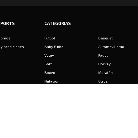
SPORTS
CATEGORIAS
Somos
Fútbol
Básquet
y condiciones
Baby Fútbol
Automovilismo
Voley
Padel
Golf
Hockey
Boxeo
Maratón
Natación
Otros
Motociclismo
Tiro
Rugby
Ajedrez
Tenis
Bochas
Gimnasia