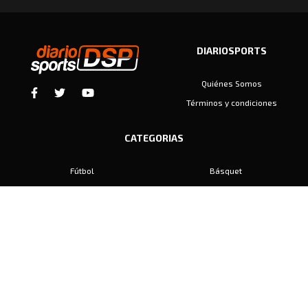
DIARIOSPORTS
Quiénes Somos
Términos y condiciones
CATEGORIAS
Fútbol
Básquet
Baby Fútbol
Automovilismo
Voley
Padel
Golf
Hockey
Boxeo
Maratón
Natación
Otros
Motociclismo
Tiro
Rugby
Ajedrez