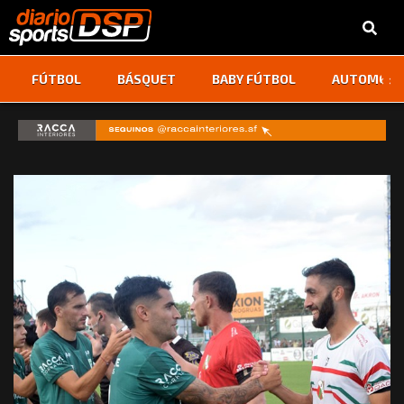
‹
›
FÚTBOL
BÁSQUET
BABY FÚTBOL
AUTOMOVI