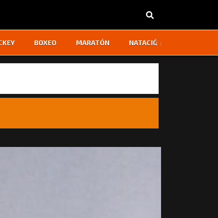
‹
›
CKEY
BOXEO
MARATÓN
NATACIÓN
OTROS