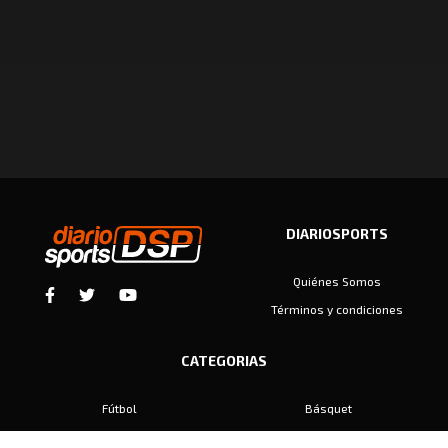
DIARIOSPORTS
Quiénes Somos
Términos y condiciones
CATEGORIAS
Fútbol
Básquet
Baby Fútbol
Automovilismo