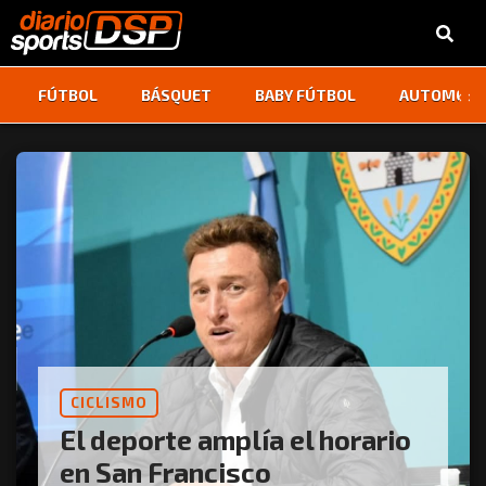
‹
›
FÚTBOL
BÁSQUET
BABY FÚTBOL
AUTOMOVI
CICLISMO
El deporte amplía el horario
en San Francisco