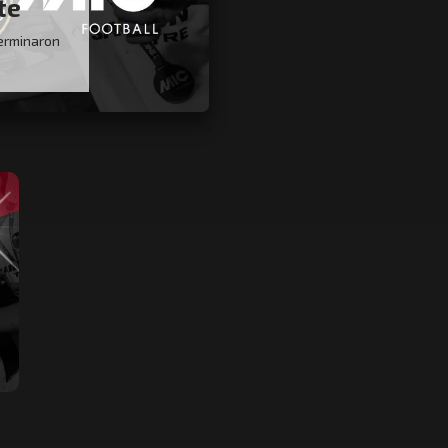
te
terminaron