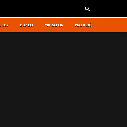
‹
›
CKEY
BOXEO
MARATÓN
NATACIÓN
OTROS