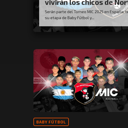
vivirán los chicos de Nor
Serán parte del Torneo MIC 2025 en España; 
su etapa de Baby Fútbol y...
BABY FÚTBOL