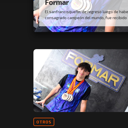
Formar
El sanfrancisqueño, de regreso luego de hab
consagrado campeón del mundo, fue recibido 
OTROS