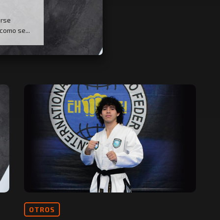
erse
como se...
OTROS