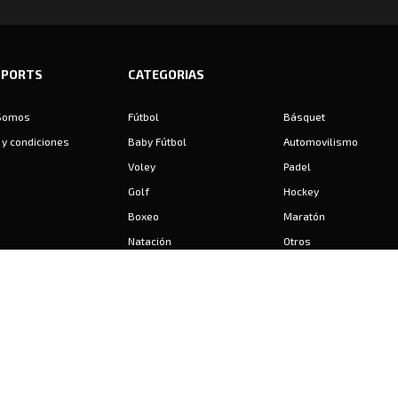
SPORTS
CATEGORIAS
Somos
Fútbol
Básquet
y condiciones
Baby Fútbol
Automovilismo
Voley
Padel
Golf
Hockey
Boxeo
Maratón
Natación
Otros
Motociclismo
Tiro
Rugby
Ajedrez
Tenis
Bochas
Gimnasia