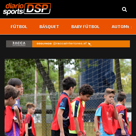
‹
›
FÚTBOL
BÁSQUET
BABY FÚTBOL
AUTOMOVI