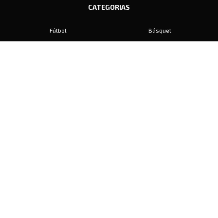
CATEGORIAS
Fútbol
Básquet
Baby Fútbol
Automovilismo
Voley
Padel
Golf
Hockey
Boxeo
Maratón
Natación
Otros
Motociclismo
Tiro
Rugby
Ajedrez
Tenis
Bochas
Gimnasia
CONTACTO
prensa@diariosports.com.ar